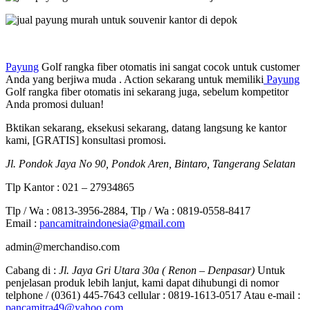
Payung
Golf rangka fiber otomatis ini sangat cocok untuk customer
Anda yang berjiwa muda . Action sekarang untuk memiliki
Payung
Golf rangka fiber otomatis ini sekarang juga, sebelum kompetitor
Anda promosi duluan!
Bktikan sekarang, eksekusi sekarang, datang langsung ke kantor
kami, [GRATIS] konsultasi promosi.
Jl. Pondok Jaya No 90, Pondok Aren, Bintaro, Tangerang Selatan
Tlp Kantor : 021 – 27934865
Tlp / Wa : 0813-3956-2884, Tlp / Wa : 0819-0558-8417
Email :
pancamitraindonesia@gmail.com
admin@merchandiso.com
Cabang di :
Jl. Jaya Gri Utara 30a ( Renon – Denpasar)
Untuk
penjelasan produk lebih lanjut, kami dapat dihubungi di nomor
telphone / (0361) 445-7643 cellular : 0819-1613-0517 Atau e-mail :
pancamitra49@yahoo.com