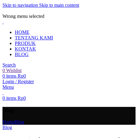
Skip to navigation
Skip to main content
ADD ANYTHING HERE OR JUST REMOVE IT…
Wrong menu selected
HOME
TENTANG KAMI
PRODUK
KONTAK
BLOG
Search
0
Wishlist
0
items
Rp
0
Login / Register
Menu
0
items
Rp
0
Blog
Home
Blog
Blog