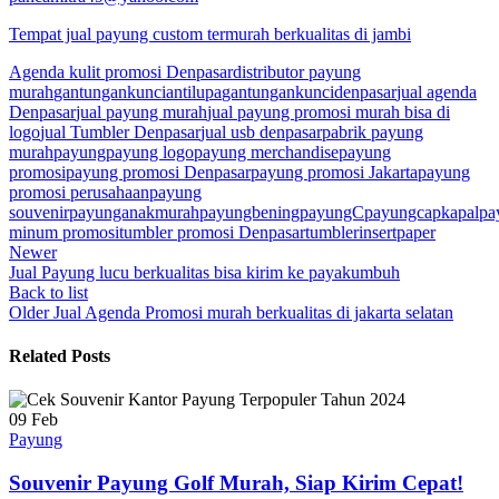
Tempat jual payung custom termurah berkualitas di jambi
Agenda kulit promosi Denpasar
distributor payung
murah
gantungankunciantilupa
gantungankuncidenpasar
jual agenda
Denpasar
jual payung murah
jual payung promosi murah bisa di
logo
jual Tumbler Denpasar
jual usb denpasar
pabrik payung
murah
payung
payung logo
payung merchandise
payung
promosi
payung promosi Denpasar
payung promosi Jakarta
payung
promosi perusahaan
payung
souvenir
payunganakmurah
payungbening
payungC
payungcapkapal
pa
minum promosi
tumbler promosi Denpasar
tumblerinsertpaper
Newer
Jual Payung lucu berkualitas bisa kirim ke payakumbuh
Back to list
Older
Jual Agenda Promosi murah berkualitas di jakarta selatan
Related Posts
09
Feb
Payung
Souvenir Payung Golf Murah, Siap Kirim Cepat!