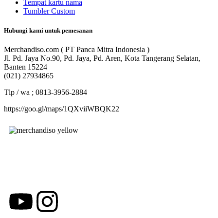
Tempat kartu nama
Tumbler Custom
Hubungi kami untuk pemesanan
Merchandiso.com ( PT Panca Mitra Indonesia )
Jl. Pd. Jaya No.90, Pd. Jaya, Pd. Aren, Kota Tangerang Selatan,
Banten 15224
(021) 27934865
Tlp / wa ; 0813-3956-2884
https://goo.gl/maps/1QXviiWBQK22
Merchandiso adalah produsen Souvenir Promosi yang
berpengalaman lebih dari 10 tahun, Terbukti Melayani lebih dari
750 Perusahaan dan memproduksi lebih dari 500.000
Merchandise (Souvenir Kantor terbaik kami sajikan untuk Anda).