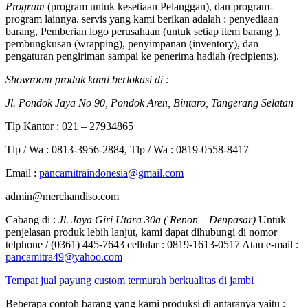
Program
(program untuk kesetiaan Pelanggan), dan program-
program lainnya. servis yang kami berikan adalah : penyediaan
barang, Pemberian logo perusahaan (untuk setiap item barang ),
pembungkusan (wrapping), penyimpanan (inventory), dan
pengaturan pengiriman sampai ke penerima hadiah (recipients).
Showroom produk kami berlokasi di :
Jl. Pondok Jaya No 90, Pondok Aren, Bintaro, Tangerang Selatan
Tlp Kantor : 021 – 27934865
Tlp / Wa : 0813-3956-2884, Tlp / Wa : 0819-0558-8417
Email :
pancamitraindonesia@gmail.com
admin@merchandiso.com
Cabang di :
Jl. Jaya Giri Utara 30a ( Renon – Denpasar)
Untuk
penjelasan produk lebih lanjut, kami dapat dihubungi di nomor
telphone / (0361) 445-7643 cellular : 0819-1613-0517 Atau e-mail :
pancamitra49@yahoo.com
Tempat jual payung custom termurah berkualitas di jambi
Beberapa contoh barang yang kami produksi di antaranya yaitu :