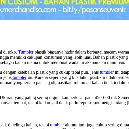
l di toko.
Tumbler
plastik biasanya hadir dalam berbagai macam warna 
ingga memiliki cakupan konsumen yang lebih luas. Bahan plastik yan
kan sebagai bahan utama untuk membuat wadah makanan dan minuman.
u dengan ketebalan plastik yang cukup tebal pun, jenis
tumbler
ini teta
 jenis
tumbler
ini. Karena seperti yang kita tahu, plastik mudah berub
numan yang terlalu panas. jadi, pastikan minuman kalian tidak terlalu p
Ukuran yang paling sering digunakan berkisar pada 450-600 ml. Sement
anyak tempat, tetapi kalian jadi tidak perlu repot-repot mengisi ulan
stik di telinga kalian, tetapi
tumbler
alumunium juga cukup sering dijual