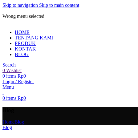
Skip to navigation
Skip to main content
ADD ANYTHING HERE OR JUST REMOVE IT…
Wrong menu selected
HOME
TENTANG KAMI
PRODUK
KONTAK
BLOG
Search
0
Wishlist
0
items
Rp
0
Login / Register
Menu
0
items
Rp
0
Blog
Home
Blog
Blog