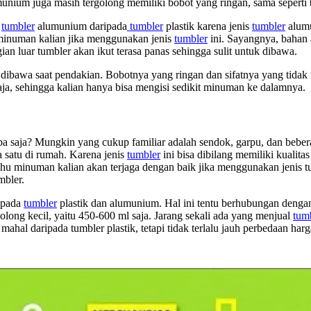
unium juga masih tergolong memiliki bobot yang ringan, sama seperti 
n
tumbler
alumunium daripada
tumbler
plastik karena jenis
tumbler
alumu
 minuman kalian jika menggunakan jenis
tumbler
ini. Sayangnya, bahan 
n luar tumbler akan ikut terasa panas sehingga sulit untuk dibawa.
 dibawa saat pendakian. Bobotnya yang ringan dan sifatnya yang tidak
aja, sehingga kalian hanya bisa mengisi sedikit minuman ke dalamnya.
a saja? Mungkin yang cukup familiar adalah sendok, garpu, dan bebera
a satu di rumah. Karena jenis
tumbler
ini bisa dibilang memiliki kualita
suhu minuman kalian akan terjaga dengan baik jika menggunakan jenis 
mbler.
ripada
tumbler
plastik dan alumunium. Hal ini tentu berhubungan dengan
golong kecil, yaitu 450-600 ml saja. Jarang sekali ada yang menjual
tum
ahal daripada tumbler plastik, tetapi tidak terlalu jauh perbedaan h