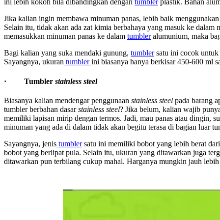
ini lebih kokoh bila dibandingkan dengan
tumbler
plastik. Bahan alum
Jika kalian ingin membawa minuman panas, lebih baik menggunaka
Selain itu, tidak akan ada zat kimia berbahaya yang masuk ke dalam
memasukkan minuman panas ke dalam
tumbler
alumunium, maka bagia
Bagi kalian yang suka mendaki gunung,
tumbler
satu ini cocok untuk
Sayangnya, ukuran
tumbler
ini biasanya hanya berkisar 450-600 ml s
· Tumbler
stainless steel
Biasanya kalian mendengar penggunaan
stainless steel
pada barang ap
tumbler berbahan dasar
stainless steel
? Jika belum, kalian wajib puny
memiliki lapisan mirip dengan termos. Jadi, mau panas atau dingin, 
minuman yang ada di dalam tidak akan begitu terasa di bagian luar tu
Sayangnya, jenis
tumbler
satu ini memiliki bobot yang lebih berat da
bobot yang berlipat pula. Selain itu, ukuran yang ditawarkan juga ter
ditawarkan pun terbilang cukup mahal. Harganya mungkin jauh lebih m