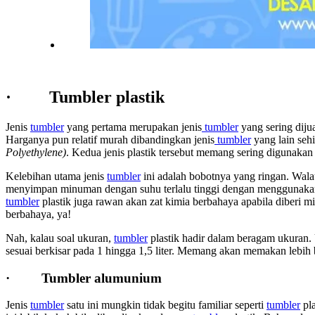
· Tumbler plastik
Jenis
tumbler
yang pertama merupakan jenis
tumbler
yang sering dijua
Harganya pun relatif murah dibandingkan jenis
tumbler
yang lain seh
Polyethylene)
. Kedua jenis plastik tersebut memang sering diguna
Kelebihan utama jenis
tumbler
ini adalah bobotnya yang ringan. Wala
menyimpan minuman dengan suhu terlalu tinggi dengan menggunakan
tumbler
plastik juga rawan akan zat kimia berbahaya apabila diberi mi
berbahaya, ya!
Nah, kalau soal ukuran,
tumbler
plastik hadir dalam beragam ukuran. 
sesuai berkisar pada 1 hingga 1,5 liter. Memang akan memakan lebih b
· Tumbler alumunium
Jenis
tumbler
satu ini mungkin tidak begitu familiar seperti
tumbler
pla